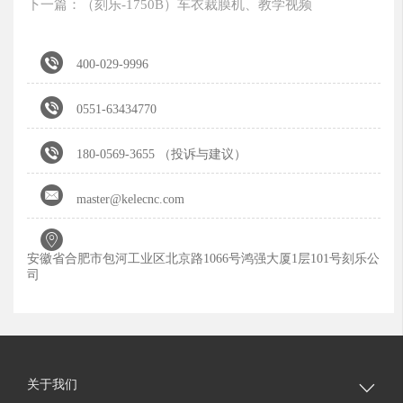
下一篇：（刻乐-1750B）车衣裁膜机、教学视频

400-029-9996

0551-63434770

180-0569-3655 （投诉与建议）

master@kelecnc.com

安徽省合肥市包河工业区北京路1066号鸿强大厦1层101号刻乐公
司
关于我们
