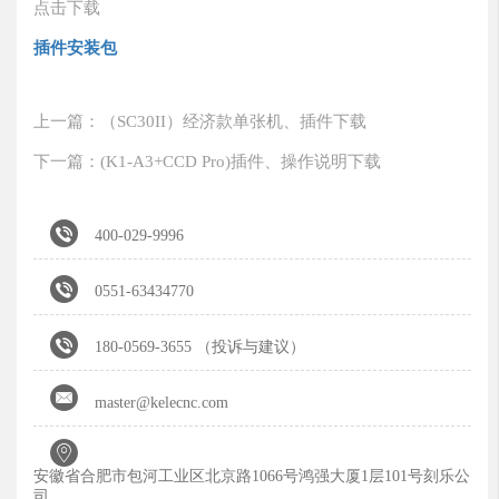
点击下载
插件安装包
上一篇：（SC30II）经济款单张机、插件下载
下一篇：(K1-A3+CCD Pro)插件、操作说明下载

400-029-9996

0551-63434770

180-0569-3655 （投诉与建议）

master@kelecnc.com

安徽省合肥市包河工业区北京路1066号鸿强大厦1层101号刻乐公
司