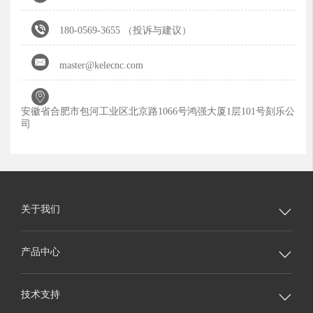

180-0569-3655 （投诉与建议）

master@kelecnc.com

安徽省合肥市包河工业区北京路1066号鸿强大厦1层101号刻乐公
司
关于我们

产品中心

技术支持
