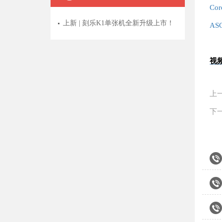
Co
上新 | 刻乐K1单张机全新升级上市！
AS
视
上一
下一