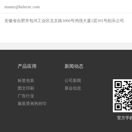

master@kelecnc.com

安徽省合肥市包河工业区北京路1066号鸿强大厦1层101号刻乐公司
产品应用
新闻动态
标签包装
公司新闻
图文印刷
展会信息
广告行业
服装烫画热转印
官方手