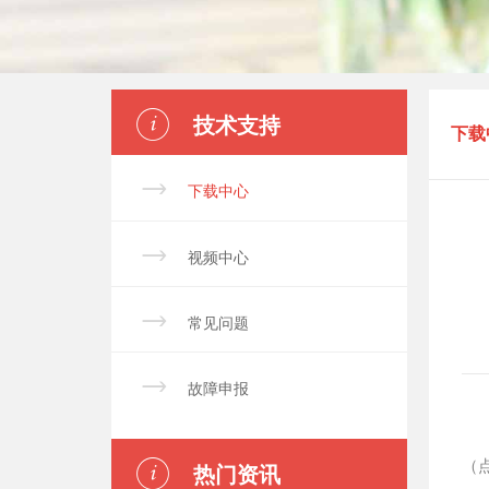

技术支持
下载

下载中心

视频中心

常见问题

故障申报

（
热门资讯